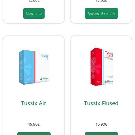
15,90
€
17,90
€
Leggi tutto
Aggiungi al carrello
Tussix Air
Tussix Flused
19,90
€
15,90
€