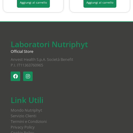
Aggiungi al carrello
Aggiungi al carrello
Laboratori Nutriphyt
Official Store
Anvest Health S.p.A. Società Benefit
P.I. IT11363760965
Link Utili
Mondo Nutriphyt
Servizio Clienti
Termini e Condizioni
Privacy Policy
Cookie Policy