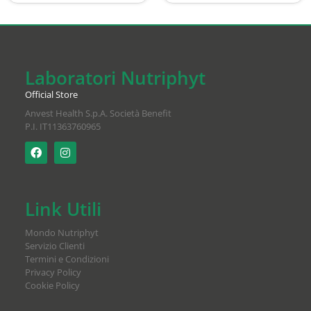
Laboratori Nutriphyt
Official Store
Anvest Health S.p.A. Società Benefit
P.I. IT11363760965
Link Utili
Mondo Nutriphyt
Servizio Clienti
Termini e Condizioni
Privacy Policy
Cookie Policy