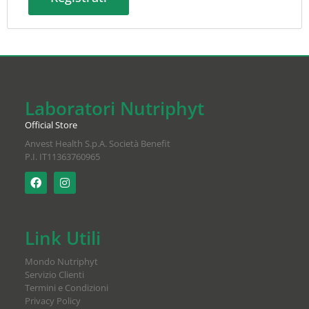
Laboratori Nutriphyt
Official Store
Anvest Health S.p.A. Società Benefit
P.I. IT11363760965
Link Utili
Mondo Nutriphyt
Servizio Clienti
Termini e Condizioni
Privacy Policy